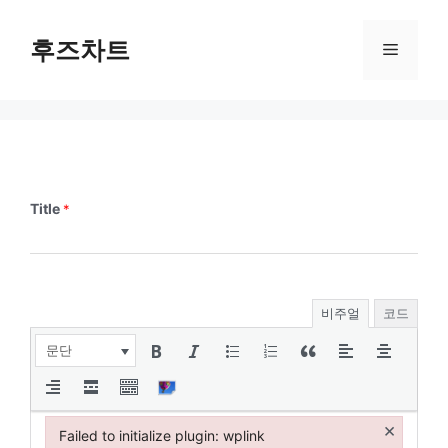
Skip
to
후즈차트
Menu
content
Title
*
비주얼
코드
문단
×
Failed to initialize plugin: wplink