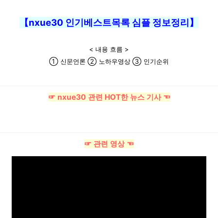
【nxue30 인기베스트목록 심플 정보정리】
< 내용 흐름 >
① 신문언론 ② 노하우영상 ③ 인기순위
☞ nxue30 관련 HOT한 뉴스 기사 ☜
☞ 관련 영상 ☜