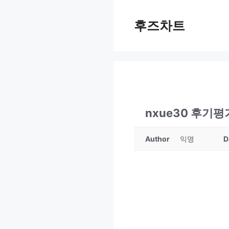
Skip
to
후즈차트
content
nxue30 후기
Author
익명
D